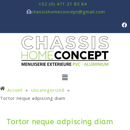
+32 (0) 471 21 85 84
chassishomeconcept@gmail.com
Accueil
»
Uncategorized
»
Tortor neque adpiscing diam
Tortor neque adpiscing diam