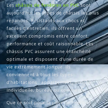
Les
châssis de fenêtres en PVC
sont
aujourd’hui les types de châssis les plus
répandus. Résistants aux chocs et
faciles d’entretien, ils offrent un
excellent compromis entre confort,
performance et coût raisonnable. Les
châssis PVC assurent une étanchéité
optimale et disposent d’une durée de
vie extrêmement longue. Ils
conviennent à tous les types
d’habitations : appartement, maison
individuelle, bureau ou commerce.
Que ce soit pour la pose de fenêtres