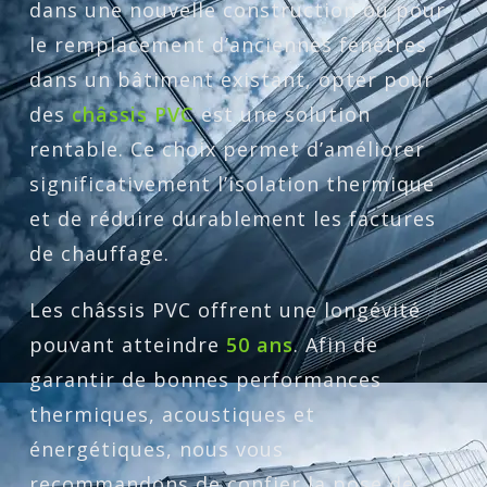
dans une nouvelle construction ou pour
le remplacement d’anciennes fenêtres
dans un bâtiment existant, opter pour
des
châssis PVC
est une solution
rentable. Ce choix permet d’améliorer
significativement l’isolation thermique
et de réduire durablement les factures
de chauffage.
Les châssis PVC offrent une longévité
pouvant atteindre
50 ans
. Afin de
garantir de bonnes performances
thermiques, acoustiques et
énergétiques, nous vous
recommandons de confier la pose de