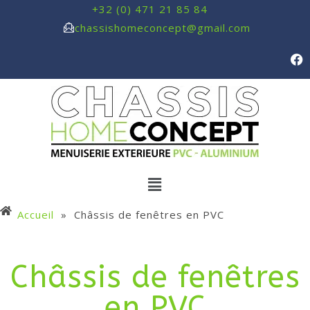
+32 (0) 471 21 85 84
chassishomeconcept@gmail.com
Accueil
»
Châssis de fenêtres en PVC
Châssis de fenêtres
en PVC