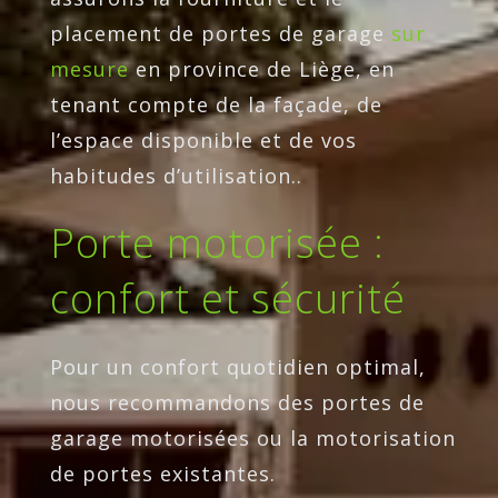
placement de portes de garage
sur
mesure
en province de Liège, en
tenant compte de la façade, de
l’espace disponible et de vos
habitudes d’utilisation..
Porte motorisée :
confort et sécurité
Pour un confort quotidien optimal,
nous recommandons des portes de
garage motorisées ou la motorisation
de portes existantes.