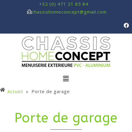
+32 (0) 471 21 85 84
chassishomeconcept@gmail.com
Accueil
»
Porte de garage
Porte de garage