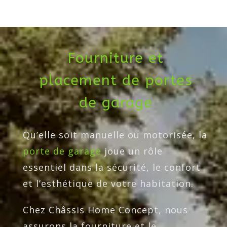
Fourniture et
placement de portes
de garage
Qu’elle soit manuelle ou motorisée, la
porte de garage
joue un rôle
essentiel dans la sécurité, le confort
et l’esthétique de votre habitation.
Chez Châssis Home Concept, nous
assurons la fourniture et le